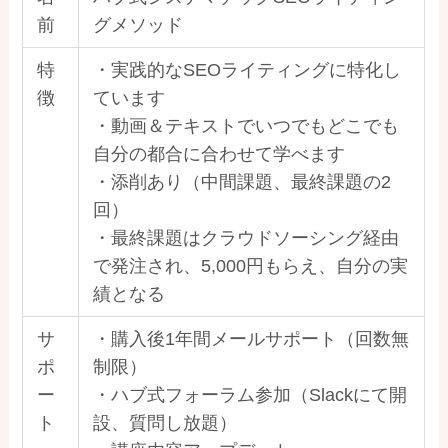
前
グメソッド
特
・実践的なSEOライティングに特化し
徴
ています
・動画＆テキストでいつでもどこでも
自分の都合に合わせて学べます
・添削あり（中間課題、最終課題の2
回）
・最終課題はクラウドソーシング経由
で発注され、5,000円もらえ、自分の実
績となる
サ
・購入後1年間メールサポート（回数無
ポ
制限）
ー
・ハブ式フォーラム参加（Slackにて開
ト
設、質問し放題）