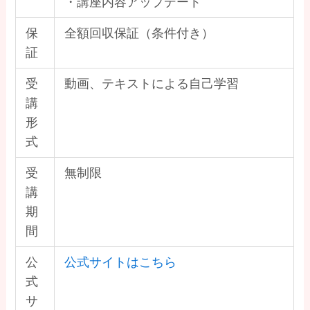
・講座内容アップデート
保
全額回収保証（条件付き）
証
受
動画、テキストによる自己学習
講
形
式
受
無制限
講
期
間
公
公式サイトはこちら
式
サ